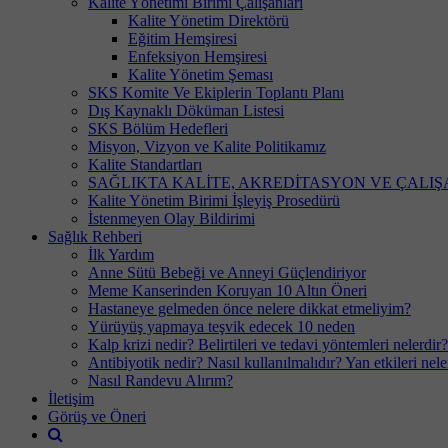
Kalite Yönetimi Birimi Çalışanları
Kalite Yönetim Direktörü
Eğitim Hemşiresi
Enfeksiyon Hemşiresi
Kalite Yönetim Şeması
SKS Komite Ve Ekiplerin Toplantı Planı
Dış Kaynaklı Döküman Listesi
SKS Bölüm Hedefleri
Misyon, Vizyon ve Kalite Politikamız
Kalite Standartları
SAĞLIKTA KALİTE, AKREDİTASYON VE ÇALIŞ
Kalite Yönetim Birimi İşleyiş Prosedürü
İstenmeyen Olay Bildirimi
Sağlık Rehberi
İlk Yardım
Anne Sütü Bebeği ve Anneyi Güçlendiriyor
Meme Kanserinden Koruyan 10 Altın Öneri
Hastaneye gelmeden önce nelere dikkat etmeliyim?
Yürüyüş yapmaya teşvik edecek 10 neden
Kalp krizi nedir? Belirtileri ve tedavi yöntemleri nelerdir?
Antibiyotik nedir? Nasıl kullanılmalıdır? Yan etkileri nele
Nasıl Randevu Alırım?
İletişim
Görüş ve Öneri