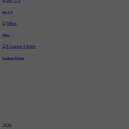
alo 171
Mhrs
Uzaktan Eğitim
2026