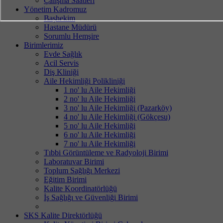
Çalışma Saatleri
Yönetim Kadromuz
Başhekim
Hastane Müdürü
Sorumlu Hemşire
Birimlerimiz
Evde Sağlık
Acil Servis
Diş Kliniği
Aile Hekimliği Polikliniği
1 no' lu Aile Hekimliği
2 no' lu Aile Hekimliği
3 no' lu Aile Hekimliği (Pazarköy)
4 no' lu Aile Hekimliği (Gökçesu)
5 no' lu Aile Hekimliği
6 no' lu Aile Hekimliği
7 no' lu Aile Hekimliği
Tıbbi Görüntüleme ve Radyoloji Birimi
Laboratuvar Birimi
Toplum Sağlığı Merkezi
Eğitim Birimi
Kalite Koordinatörlüğü
İş Sağlığı ve Güvenliği Birimi
SKS Kalite Direktörlüğü