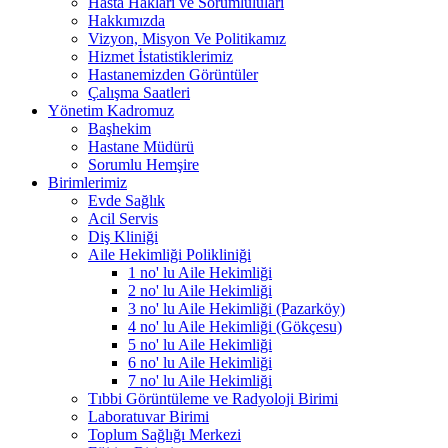
Hasta Hakları ve Sorumluluları
Hakkımızda
Vizyon, Misyon Ve Politikamız
Hizmet İstatistiklerimiz
Hastanemizden Görüntüler
Çalışma Saatleri
Yönetim Kadromuz
Başhekim
Hastane Müdürü
Sorumlu Hemşire
Birimlerimiz
Evde Sağlık
Acil Servis
Diş Kliniği
Aile Hekimliği Polikliniği
1 no' lu Aile Hekimliği
2 no' lu Aile Hekimliği
3 no' lu Aile Hekimliği (Pazarköy)
4 no' lu Aile Hekimliği (Gökçesu)
5 no' lu Aile Hekimliği
6 no' lu Aile Hekimliği
7 no' lu Aile Hekimliği
Tıbbi Görüntüleme ve Radyoloji Birimi
Laboratuvar Birimi
Toplum Sağlığı Merkezi