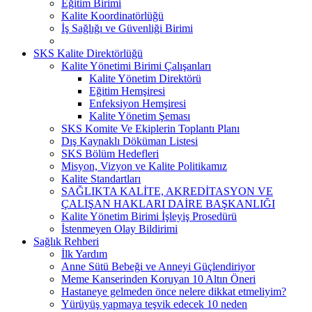
Eğitim Birimi
Kalite Koordinatörlüğü
İş Sağlığı ve Güvenliği Birimi
SKS Kalite Direktörlüğü
Kalite Yönetimi Birimi Çalışanları
Kalite Yönetim Direktörü
Eğitim Hemşiresi
Enfeksiyon Hemşiresi
Kalite Yönetim Şeması
SKS Komite Ve Ekiplerin Toplantı Planı
Dış Kaynaklı Döküman Listesi
SKS Bölüm Hedefleri
Misyon, Vizyon ve Kalite Politikamız
Kalite Standartları
SAĞLIKTA KALİTE, AKREDİTASYON VE
ÇALIŞAN HAKLARI DAİRE BAŞKANLIĞI
Kalite Yönetim Birimi İşleyiş Prosedürü
İstenmeyen Olay Bildirimi
Sağlık Rehberi
İlk Yardım
Anne Sütü Bebeği ve Anneyi Güçlendiriyor
Meme Kanserinden Koruyan 10 Altın Öneri
Hastaneye gelmeden önce nelere dikkat etmeliyim?
Yürüyüş yapmaya teşvik edecek 10 neden