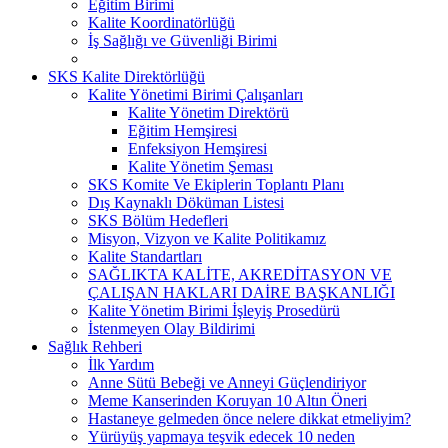
Eğitim Birimi
Kalite Koordinatörlüğü
İş Sağlığı ve Güvenliği Birimi
SKS Kalite Direktörlüğü
Kalite Yönetimi Birimi Çalışanları
Kalite Yönetim Direktörü
Eğitim Hemşiresi
Enfeksiyon Hemşiresi
Kalite Yönetim Şeması
SKS Komite Ve Ekiplerin Toplantı Planı
Dış Kaynaklı Döküman Listesi
SKS Bölüm Hedefleri
Misyon, Vizyon ve Kalite Politikamız
Kalite Standartları
SAĞLIKTA KALİTE, AKREDİTASYON VE
ÇALIŞAN HAKLARI DAİRE BAŞKANLIĞI
Kalite Yönetim Birimi İşleyiş Prosedürü
İstenmeyen Olay Bildirimi
Sağlık Rehberi
İlk Yardım
Anne Sütü Bebeği ve Anneyi Güçlendiriyor
Meme Kanserinden Koruyan 10 Altın Öneri
Hastaneye gelmeden önce nelere dikkat etmeliyim?
Yürüyüş yapmaya teşvik edecek 10 neden