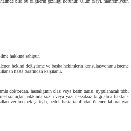
ü halinde bile bu bilgilerin gizliliği korunur. Ölüm olayı, mahremiyetin
ilme hakkına sahiptir.
ilgilenen hekimi değiştirme ve başka hekimlerin konsültasyonunu isteme
llanan hasta tarafından karşılanır.
mlu doktordan, hastalığının olası veya kesin tanısı, uygulanacak tıbbi
temel sonuçlar hakkında sözlü veya yazılı eksiksiz bilgi alma hakkına
sılları verilmemek şartıyla, bedeli hasta tarafından ödenen laboratuvar