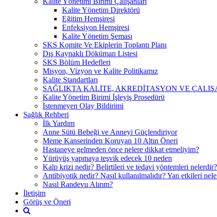
Kalite Yönetimi Birimi Çalışanları
Kalite Yönetim Direktörü
Eğitim Hemşiresi
Enfeksiyon Hemşiresi
Kalite Yönetim Şeması
SKS Komite Ve Ekiplerin Toplantı Planı
Dış Kaynaklı Döküman Listesi
SKS Bölüm Hedefleri
Misyon, Vizyon ve Kalite Politikamız
Kalite Standartları
SAĞLIKTA KALİTE, AKREDİTASYON VE ÇALIŞ
Kalite Yönetim Birimi İşleyiş Prosedürü
İstenmeyen Olay Bildirimi
Sağlık Rehberi
İlk Yardım
Anne Sütü Bebeği ve Anneyi Güçlendiriyor
Meme Kanserinden Koruyan 10 Altın Öneri
Hastaneye gelmeden önce nelere dikkat etmeliyim?
Yürüyüş yapmaya teşvik edecek 10 neden
Kalp krizi nedir? Belirtileri ve tedavi yöntemleri nelerdir?
Antibiyotik nedir? Nasıl kullanılmalıdır? Yan etkileri nele
Nasıl Randevu Alırım?
İletişim
Görüş ve Öneri