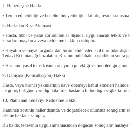
7. Haberleşme Hakkı
• Temin edilebildiği ve bedelini ödeyebildiği takdirde, resmi konuşma
8. Hastadan Rıza Alınması
• Hasta, tıbbi ve yasal zorunluluklar dışında, uygulanacak tetkik ve te
kararları onaylama veya reddetme hakkına sahiptir.
• Hayatını ve hayati organlardan birini tehdit eden acil durumlar dış
Tedavi Ret tutanağı imzalatılır. Rızanın müdahale başladıktan sonra g
• Hastanın yasal temsilcisinin onayının gerektiği ve önerilen girişimin
9. Danışma (Konsültasyon) Hakkı
Hasta, veya birinci yakınlarının ilave ödemeyi kabul etmeleri halind
ile görüş birliğine varıldığı takdirde, hastanın bulunduğu sağlık kurulu
10. Planlanan Tedaviyi Reddetme Hakkı
Kanunen zorunlu haller dışında ve doğabilecek olumsuz sonuçların s
isteme hakkına sahiptir.
Bu halde, tedavinin uygulanmamasından doğacak sonuçların hastaya vey