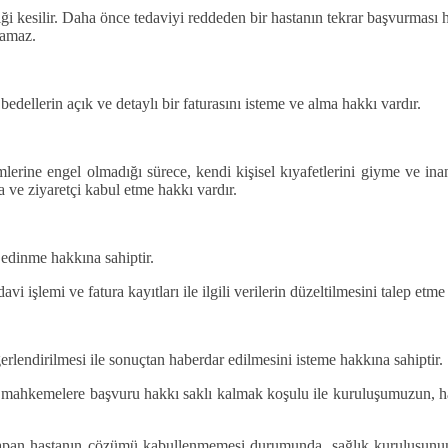
şiği kesilir. Daha önce tedaviyi reddeden bir hastanın tekrar başvurması
lamaz.
dellerin açık ve detaylı bir faturasını isteme ve alma hakkı vardır.
emlerine engel olmadığı sürece, kendi kişisel kıyafetlerini giyme ve i
a ve ziyaretçi kabul etme hakkı vardır.
 edinme hakkına sahiptir.
 işlemi ve fatura kayıtları ile ilgili verilerin düzeltilmesini talep etme
erlendirilmesi ile sonuçtan haberdar edilmesini isteme hakkına sahiptir.
e mahkemelere başvuru hakkı saklı kalmak koşulu ile kuruluşumuzun, hasta
u yapan hastanın çözümü kabullenmemesi durumunda, sağlık kuruluşunu