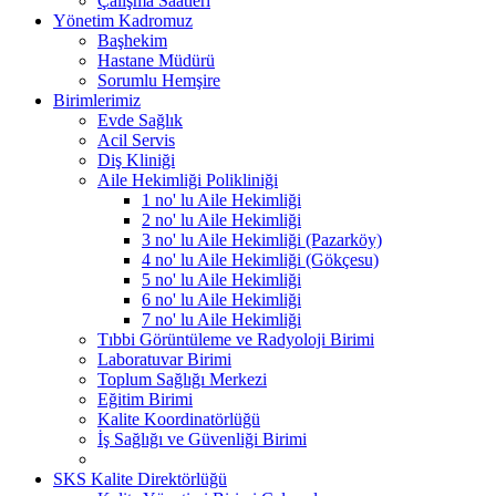
Çalışma Saatleri
Yönetim Kadromuz
Başhekim
Hastane Müdürü
Sorumlu Hemşire
Birimlerimiz
Evde Sağlık
Acil Servis
Diş Kliniği
Aile Hekimliği Polikliniği
1 no' lu Aile Hekimliği
2 no' lu Aile Hekimliği
3 no' lu Aile Hekimliği (Pazarköy)
4 no' lu Aile Hekimliği (Gökçesu)
5 no' lu Aile Hekimliği
6 no' lu Aile Hekimliği
7 no' lu Aile Hekimliği
Tıbbi Görüntüleme ve Radyoloji Birimi
Laboratuvar Birimi
Toplum Sağlığı Merkezi
Eğitim Birimi
Kalite Koordinatörlüğü
İş Sağlığı ve Güvenliği Birimi
SKS Kalite Direktörlüğü