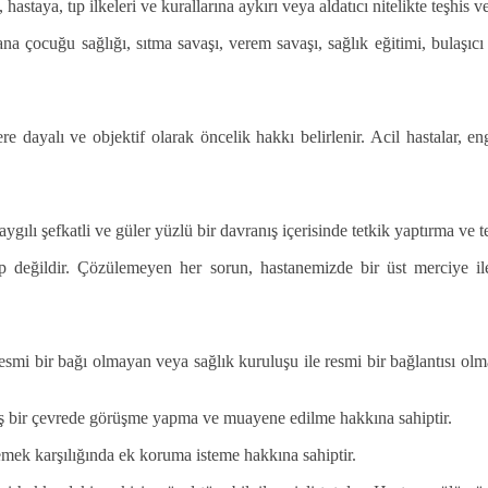
hastaya, tıp ilkeleri ve kurallarına aykırı veya aldatıcı nitelikte teşhis
na çocuğu sağlığı, sıtma savaşı, verem savaşı, sağlık eğitimi, bulaşıcı
 dayalı ve objektif olarak öncelik hakkı belirlenir. Acil hastalar, engel
saygılı şefkatli ve güler yüzlü bir davranış içerisinde tetkik yaptırma ve 
hip değildir. Çözülemeyen her sorun, hastanemizde bir üst merciye ile
resmi bir bağı olmayan veya sağlık kuruluşu ile resmi bir bağlantısı olma
nmiş bir çevrede görüşme yapma ve muayene edilme hakkına sahiptir.
demek karşılığında ek koruma isteme hakkına sahiptir.