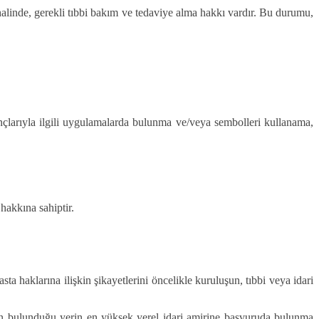
 halinde, gerekli tıbbi bakım ve tedaviye alma hakkı vardır. Bu durumu,
nançlarıyla ilgili uygulamalarda bulunma ve/veya sembolleri kullanama,
 hakkına sahiptir.
 haklarına ilişkin şikayetlerini öncelikle kuruluşun, tıbbi veya idari
n bulunduğu yerin en yüksek yerel idari amirine başvuruda bulunma