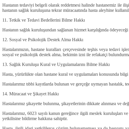
Hastanın tedaviyi belgeli olarak reddetmesi halinde hastanemiz ile ili
hastanın sağlık kuruluşuna tekrar müracaatında hasta aleyhine kullanı
11. Tetkik ve Tedavi Bedellerini Bilme Hakkı
Hastanın sağlık kuruluşundan sağlanan hizmet karşılığında ödeyeceği be
12. Sosyal ve Psikolojik Destek Alma Hakkı
Hastalarımızın, hastane kuralları çerçevesinde teşhis veya tedavi işl
sosyal ve psikolojik destek alma, hekimin izni ile refakatçi bulundurm
13. Sağlık Kuruluşu Kural ve Uygulamalarını Bilme Hakkı
Hasta, yürürlükte olan hastane kural ve uygulamaları konusunda bilgi
Hastalarımız tıbbi kayıtlarda bulunan ve gerçeğe uymayan hastalık, tedavi
14. Müracaat ve Şikayet Hakkı
Hastalarımız şikayette bulunma, şikayetlerinin dikkate alınması ve değ
Hastalarımız, 6023 sayılı kanun gereğince ilgili meslek kuruluşları v
yetkilisine bildirme hakkına sahiptir.
Hasta, ilgili idari yetkililerce çözüm bulunamaması ya da başvur