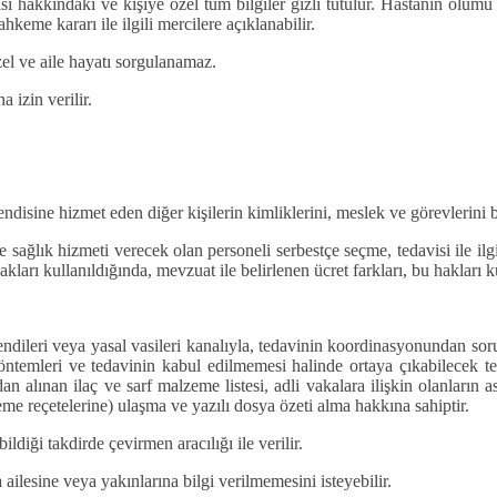
visi hakkındaki ve kişiye özel tüm bilgiler gizli tutulur. Hastanın ölüm
eme kararı ile ilgili mercilere açıklanabilir.
zel ve aile hayatı sorgulanamaz.
 izin verilir.
ndisine hizmet eden diğer kişilerin kimliklerini, meslek ve görevlerini b
ine sağlık hizmeti verecek olan personeli serbestçe seçme, tedavisi ile 
arı kullanıldığında, mevzuat ile belirlenen ücret farkları, bu hakları ku
ndileri veya yasal vasileri kanalıyla, tedavinin koordinasyonundan soru
i yöntemleri ve tedavinin kabul edilmemesi halinde ortaya çıkabilecek 
an alınan ilaç ve sarf malzeme listesi, adli vakalara ilişkin olanların a
zeme reçetelerine) ulaşma ve yazılı dosya özeti alma hakkına sahiptir.
bildiği takdirde çevirmen aracılığı ile verilir.
ilesine veya yakınlarına bilgi verilmemesini isteyebilir.