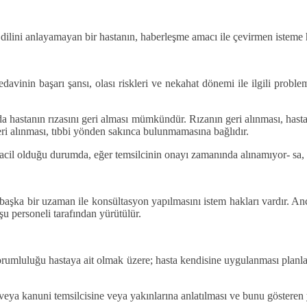
 dilini anlayamayan bir hastanın, haberleşme amacı ile çevirmen isteme 
davinin başarı şansı, olası riskleri ve nekahat dönemi ile ilgili probleml
ında hastanın rızasını geri alması mümkündür. Rızanın geri alınması, has
eri alınması, tıbbi yönden sakınca bulunmamasına bağlıdır.
 acil olduğu durumda, eğer temsilcinin onayı zamanında alınamıyor- sa, tı
e başka bir uzaman ile konsültasyon yapılmasını istem hakları vardır. 
şu personeli tarafından yürütülür.
orumluluğu hastaya ait olmak üzere; hasta kendisine uygulanması plan
a kanuni temsilcisine veya yakınlarına anlatılması ve bunu gösteren ya