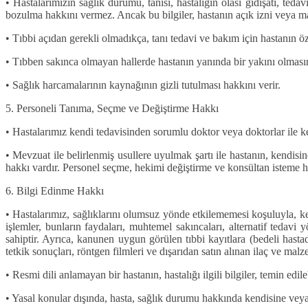
• Hastalarımızın sağlık durumu, tanısı, hastalığın olası gidişatı, teda
bozulma hakkını vermez. Ancak bu bilgiler, hastanın açık izni veya mahk
• Tıbbi açıdan gerekli olmadıkça, tanı tedavi ve bakım için hastanın ö
• Tıbben sakınca olmayan hallerde hastanın yanında bir yakını olmasına
• Sağlık harcamalarının kaynağının gizli tutulması hakkını verir.
5. Personeli Tanıma, Seçme ve Değiştirme Hakkı
• Hastalarımız kendi tedavisinden sorumlu doktor veya doktorlar ile ke
• Mevzuat ile belirlenmiş usullere uyulmak şartı ile hastanın, kendis
hakkı vardır. Personel seçme, hekimi değiştirme ve konsültan isteme hakl
6. Bilgi Edinme Hakkı
• Hastalarımız, sağlıklarını olumsuz yönde etkilememesi koşuluyla, ke
işlemler, bunların faydaları, muhtemel sakıncaları, alternatif tedav
sahiptir. Ayrıca, kanunen uygun görülen tıbbi kayıtlara (bedeli hastad
tetkik sonuçları, röntgen filmleri ve dışarıdan satın alınan ilaç ve mal
• Resmi dili anlamayan bir hastanın, hastalığı ilgili bilgiler, temin edile
• Yasal konular dışında, hasta, sağlık durumu hakkında kendisine veya a