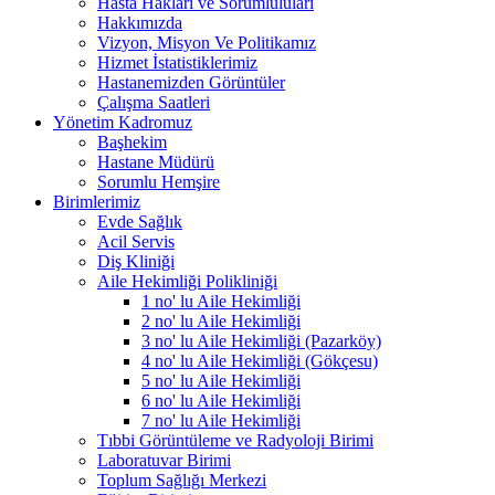
Hasta Hakları ve Sorumluluları
Hakkımızda
Vizyon, Misyon Ve Politikamız
Hizmet İstatistiklerimiz
Hastanemizden Görüntüler
Çalışma Saatleri
Yönetim Kadromuz
Başhekim
Hastane Müdürü
Sorumlu Hemşire
Birimlerimiz
Evde Sağlık
Acil Servis
Diş Kliniği
Aile Hekimliği Polikliniği
1 no' lu Aile Hekimliği
2 no' lu Aile Hekimliği
3 no' lu Aile Hekimliği (Pazarköy)
4 no' lu Aile Hekimliği (Gökçesu)
5 no' lu Aile Hekimliği
6 no' lu Aile Hekimliği
7 no' lu Aile Hekimliği
Tıbbi Görüntüleme ve Radyoloji Birimi
Laboratuvar Birimi
Toplum Sağlığı Merkezi