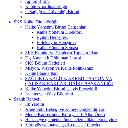
Eğitim Birimi
Kalite Koordinatörlüğü
İş Sağlığı ve Güvenliği Birimi
SKS Kalite Direktörlüğü
Kalite Yönetimi Birimi Çalışanları
Kalite Yönetim Direktörü
Eğitim Hemşiresi
Enfeksiyon Hemşiresi
Kalite Yönetim Şeması
SKS Komite Ve Ekiplerin Toplantı Planı
Dış Kaynaklı Döküman Listesi
SKS Bölüm Hedefleri
Misyon, Vizyon ve Kalite Politikamız
Kalite Standartları
SAĞLIKTA KALİTE, AKREDİTASYON VE
ÇALIŞAN HAKLARI DAİRE BAŞKANLIĞI
Kalite Yönetim Birimi İşleyiş Prosedürü
İstenmeyen Olay Bildirimi
Sağlık Rehberi
İlk Yardım
Anne Sütü Bebeği ve Anneyi Güçlendiriyor
Meme Kanserinden Koruyan 10 Altın Öneri
Hastaneye gelmeden önce nelere dikkat etmeliyim?
Yürüyüş yapmaya teşvik edecek 10 neden