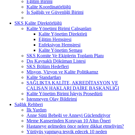
Eğitim Birimi
Kalite Koordinatörlüğü
İş Sağlığı ve Güvenliği Birimi
SKS Kalite Direktörlüğü
Kalite Yönetimi Birimi Çalışanları
Kalite Yönetim Direktörü
Eğitim Hemşiresi
Enfeksiyon Hemşiresi
Kalite Yönetim Şeması
SKS Komite Ve Ekiplerin Toplantı Planı
Dış Kaynaklı Döküman Listesi
SKS Bölüm Hedefleri
Misyon, Vizyon ve Kalite Politikamız
Kalite Standartları
SAĞLIKTA KALİTE, AKREDİTASYON VE
ÇALIŞAN HAKLARI DAİRE BAŞKANLIĞI
Kalite Yönetim Birimi İşleyiş Prosedürü
İstenmeyen Olay Bildirimi
Sağlık Rehberi
İlk Yardım
Anne Sütü Bebeği ve Anneyi Güçlendiriyor
Meme Kanserinden Koruyan 10 Altın Öneri
Hastaneye gelmeden önce nelere dikkat etmeliyim?
Yürüyüş yapmaya teşvik edecek 10 neden