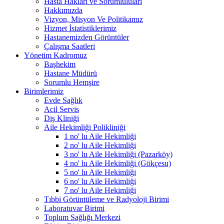
Hasta Hakları ve Sorumluluları
Hakkımızda
Vizyon, Misyon Ve Politikamız
Hizmet İstatistiklerimiz
Hastanemizden Görüntüler
Çalışma Saatleri
Yönetim Kadromuz
Başhekim
Hastane Müdürü
Sorumlu Hemşire
Birimlerimiz
Evde Sağlık
Acil Servis
Diş Kliniği
Aile Hekimliği Polikliniği
1 no' lu Aile Hekimliği
2 no' lu Aile Hekimliği
3 no' lu Aile Hekimliği (Pazarköy)
4 no' lu Aile Hekimliği (Gökçesu)
5 no' lu Aile Hekimliği
6 no' lu Aile Hekimliği
7 no' lu Aile Hekimliği
Tıbbi Görüntüleme ve Radyoloji Birimi
Laboratuvar Birimi
Toplum Sağlığı Merkezi